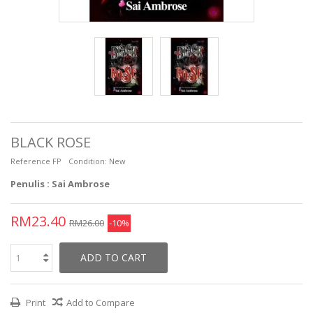
BLACK ROSE
Reference
FP
Condition:
New
Penulis : Sai Ambrose
RM23.40
RM26.00
-10%
ADD TO CART
Print
Add to Compare