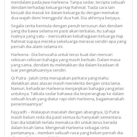
mendalam pada jiwa Harleena. Tanpa sedar, tercipta sebuah
dendam terhadap keluarga Haji Rahmat. Tiada cara lain
kecuali dia masuk ke dalam keluarga itu dengan memakai
dua wajah demi ‘menggoda’ dua hati. Dia akhirnya berjaya.
Segala cerita bermula dengan penuh tersusun dan dendam
yang dia bawa selama ini pasti akan terbalas. Itu sahaja
niatnya yang satu – merosakkan kebahagiaan keluarga Haji
Rahmat supaya mereka sekeluarga merasai sendiri apa yang
pernah dia alami selama ini.
Harleena - Dia berusaha untuk terus kuat dan mencari
cebisan-cebisan bahagia yang masih berbaki. Dalam masa
yang sama, dendam itu meletakkan dia dalam keadaan di
luar pengetahuannya sendiri.
Qi Putra - Jatuh cinta merupakan perkara yang mahu
dielakkan atas alasan masih menderita dengan cinta lama.
Namun, kehadiran Harleena menjanjikan bahagia yang jelas
untuknya. Tatkala sedar bahawa dia terperangkap ke dalam
sebuah kisah yang diatur rapi oleh Harleena, bagaimanakah
penerimaannya?
Fayyadh – Walaupun masalah dengan abangnya, Qi Putra
masih belum reda dia pasti semua itu hanyalah sementara.
Dan dia tidaklah terlalu memaksa diri untuk terus berada
dalam kisah lama. Mengenali Harleena sebagai cinta
pertamanya... memberi sebuah rasa yang belum pernah dia