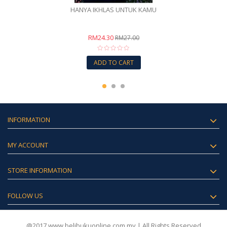
HANYA IKHLAS UNTUK KAMU
RM24.30
RM27.00
ADD TO CART
INFORMATION
MY ACCOUNT
STORE INFORMATION
FOLLOW US
@2017 www.belibukuonline.com.my | All Rights Reserved