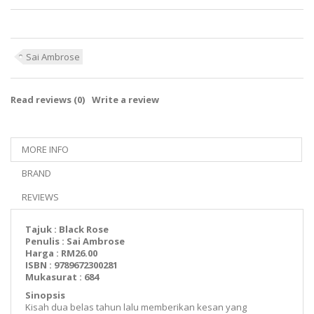
Sai Ambrose
Read reviews (
0
)
Write a review
MORE INFO
BRAND
REVIEWS
Tajuk : Black Rose
Penulis : Sai Ambrose
Harga : RM26.00
ISBN : 9789672300281
Mukasurat : 684
Sinopsis
Kisah dua belas tahun lalu memberikan kesan yang