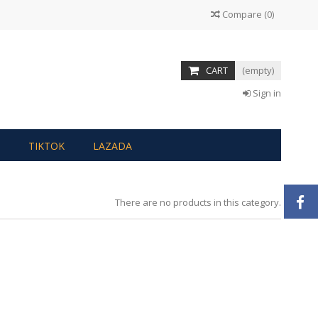
Compare
(
0
)
CART
(empty)
Sign in
TIKTOK
LAZADA
There are no products in this category.