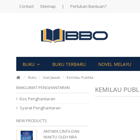
Contact
Sitemap
|
Perlukan Bantuan?
BUKU
BUKU TERBARU
NOVEL MELAYU
Buku
Soal Jawab
Kemilau Publika
MAKLUMAT PENGHANTARAN
KEMILAU PUBL
Kos Penghantaran
Syarat Penghantaran
NEW PRODUCTS
ANTARA CINTA DAN
WAKTU OLEH NRA