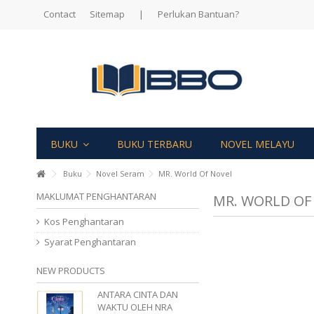
Contact
Sitemap
|
Perlukan Bantuan?
BUKU
BUKU TERBARU
NOVEL MELAYU
Buku
Novel Seram
MR. World Of Novel
MAKLUMAT PENGHANTARAN
MR. WORLD OF
Kos Penghantaran
Syarat Penghantaran
NEW PRODUCTS
ANTARA CINTA DAN
WAKTU OLEH NRA