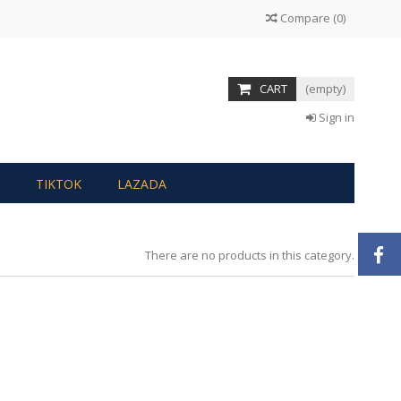
Compare
(
0
)
CART
(empty)
Sign in
TIKTOK
LAZADA
There are no products in this category.