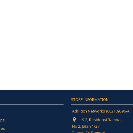
STORE INFORMATION
Adli Rich Networks (002189596-A)
19-2, Residensi Rampai,
ips
No 2, Jalan 1/27,
ses
Taman Sri Rampai,