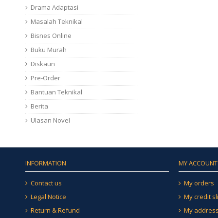
Drama Adaptasi
Masalah Teknikal
Bisnes Online
Buku Murah
Diskaun
Pre-Order
Bantuan Teknikal
Berita
Ulasan Novel
INFORMATION
MY ACCOUNT
Contact us
My orders
Legal Notice
My credit sl
Return & Refund
My addres