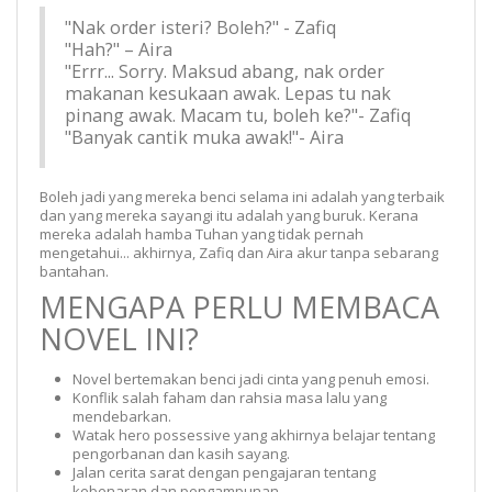
"Nak order isteri? Boleh?" - Zafiq
"Hah?" – Aira
"Errr... Sorry. Maksud abang, nak order
makanan kesukaan awak. Lepas tu nak
pinang awak. Macam tu, boleh ke?"- Zafiq
"Banyak cantik muka awak!"- Aira
Boleh jadi yang mereka benci selama ini adalah yang terbaik
dan yang mereka sayangi itu adalah yang buruk. Kerana
mereka adalah hamba Tuhan yang tidak pernah
mengetahui... akhirnya, Zafiq dan Aira akur tanpa sebarang
bantahan.
MENGAPA PERLU MEMBACA
NOVEL INI?
Novel bertemakan benci jadi cinta yang penuh emosi.
Konflik salah faham dan rahsia masa lalu yang
mendebarkan.
Watak hero possessive yang akhirnya belajar tentang
pengorbanan dan kasih sayang.
Jalan cerita sarat dengan pengajaran tentang
kebenaran dan pengampunan.