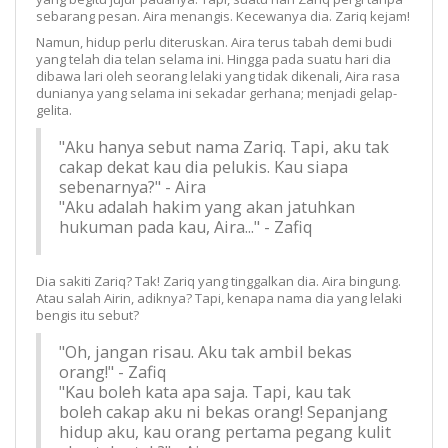
sebarang pesan. Aira menangis. Kecewanya dia. Zariq kejam!
Namun, hidup perlu diteruskan. Aira terus tabah demi budi
yang telah dia telan selama ini. Hingga pada suatu hari dia
dibawa lari oleh seorang lelaki yang tidak dikenali, Aira rasa
dunianya yang selama ini sekadar gerhana; menjadi gelap-
gelita.
"Aku hanya sebut nama Zariq. Tapi, aku tak
cakap dekat kau dia pelukis. Kau siapa
sebenarnya?" - Aira
"Aku adalah hakim yang akan jatuhkan
hukuman pada kau, Aira..." - Zafiq
Dia sakiti Zariq? Tak! Zariq yang tinggalkan dia. Aira bingung.
Atau salah Airin, adiknya? Tapi, kenapa nama dia yang lelaki
bengis itu sebut?
"Oh, jangan risau. Aku tak ambil bekas
orang!" - Zafiq
"Kau boleh kata apa saja. Tapi, kau tak
boleh cakap aku ni bekas orang! Sepanjang
hidup aku, kau orang pertama pegang kulit