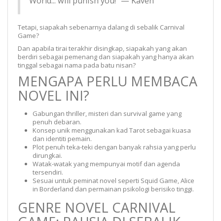
World... will punish you!” — Kaven
Tetapi, siapakah sebenarnya dalang di sebalik Carnival
Game?
Dan apabila tirai terakhir disingkap, siapakah yang akan
berdiri sebagai pemenang dan siapakah yang hanya akan
tinggal sebagai nama pada batu nisan?
MENGAPA PERLU MEMBACA
NOVEL INI?
Gabungan thriller, misteri dan survival game yang
penuh debaran.
Konsep unik menggunakan kad Tarot sebagai kuasa
dan identiti pemain.
Plot penuh teka-teki dengan banyak rahsia yang perlu
dirungkai.
Watak-watak yang mempunyai motif dan agenda
tersendiri.
Sesuai untuk peminat novel seperti Squid Game, Alice
in Borderland dan permainan psikologi berisiko tinggi.
GENRE NOVEL CARNIVAL