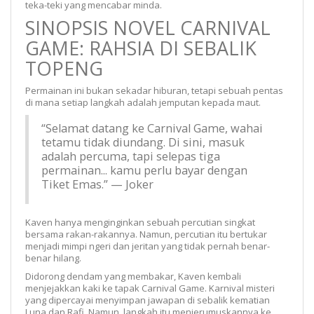
teka-teki yang mencabar minda.
SINOPSIS NOVEL CARNIVAL
GAME: RAHSIA DI SEBALIK
TOPENG
Permainan ini bukan sekadar hiburan, tetapi sebuah pentas
di mana setiap langkah adalah jemputan kepada maut.
“Selamat datang ke Carnival Game, wahai
tetamu tidak diundang. Di sini, masuk
adalah percuma, tapi selepas tiga
permainan... kamu perlu bayar dengan
Tiket Emas.” — Joker
Kaven hanya menginginkan sebuah percutian singkat
bersama rakan-rakannya. Namun, percutian itu bertukar
menjadi mimpi ngeri dan jeritan yang tidak pernah benar-
benar hilang.
Didorong dendam yang membakar, Kaven kembali
menjejakkan kaki ke tapak Carnival Game. Karnival misteri
yang dipercayai menyimpan jawapan di sebalik kematian
Luna dan Rafi. Namun, langkah itu menjerumuskannya ke