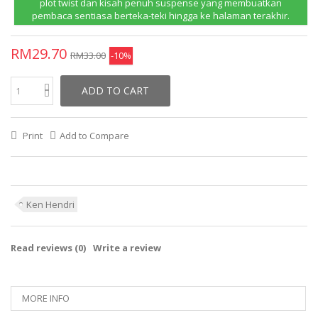
plot twist dan kisah penuh suspense yang membuatkan
pembaca sentiasa berteka-teki hingga ke halaman terakhir.
RM29.70
RM33.00
-10%
ADD TO CART
Print
Add to Compare
Ken Hendri
Read reviews (
0
)
Write a review
MORE INFO