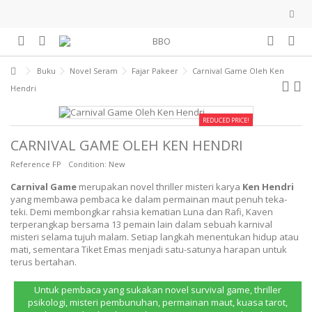
Buku
Novel Seram
Fajar Pakeer
Carnival Game Oleh Ken
Hendri
REDUCED PRICE!
CARNIVAL GAME OLEH KEN HENDRI
Reference
FP
Condition:
New
Carnival Game
merupakan novel thriller misteri karya
Ken Hendri
yang membawa pembaca ke dalam permainan maut penuh teka-
teki. Demi membongkar rahsia kematian Luna dan Rafi, Kaven
terperangkap bersama 13 pemain lain dalam sebuah karnival
misteri selama tujuh malam. Setiap langkah menentukan hidup atau
mati, sementara Tiket Emas menjadi satu-satunya harapan untuk
terus bertahan.
Untuk pembaca yang sukakan novel survival game, thriller
psikologi, misteri pembunuhan, permainan maut, kuasa tarot,