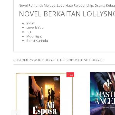
Novel Romantik Melayu, Love-Hate Relationship, Drama Kelua
NOVEL BERKAITAN LOLLYS
Indah
Love & You
SHE
Moonlight
Benci Kurindu
CUSTOMERS WHO BOUGHT THIS PRODUCT ALSO BOUGHT:
-10%
-10%
SES