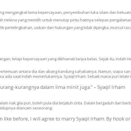
ng mengangkat tema kepercayaan, penyembuhan luka silam dan kekuatan 
ah Helena yang memilih untuk menutup pintu hatinya selepas pengalam
k pertelingkahan, usikan dan hubungan yang tidak dijangka, muncul rasa
gan, tetapi kepercayaan yang dikhianati tanpa belas. Sejak itu, Indah He
pertemuan antara dia dan abang kandung sahabatnya. Namun, siapa san
sa ada saat Indah memerlukannya. Syaqil Irham. Sebaik mana pun lelaki itu
urang-kurangnya dalam lima minit juga.” – Syaqil Irham
 Dalam nak gila pun, boleh pula dia terjatuh cinta. Dalam bergaduh dan be
 hidupnya diancam seseorang.
n like before, I will agree to marry Syaqil Irham. By hook or 