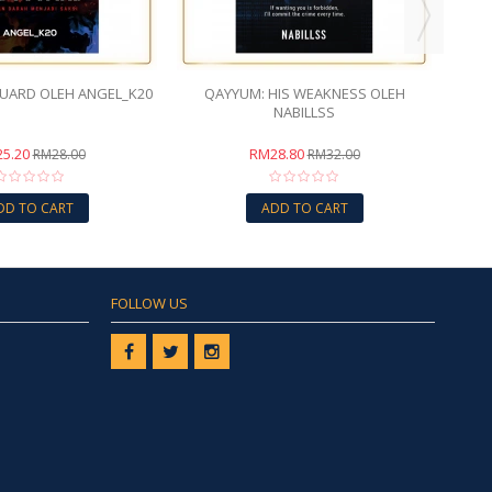
UARD OLEH ANGEL_K20
QAYYUM: HIS WEAKNESS OLEH
NABILLSS
5.20
RM28.80
RM28.00
RM32.00
DD TO CART
ADD TO CART
FOLLOW US