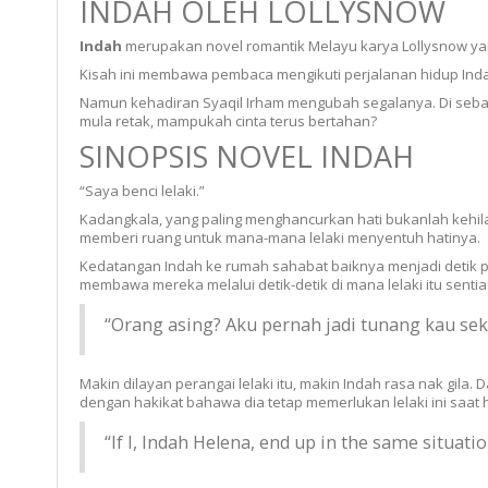
INDAH OLEH LOLLYSNOW
Indah
merupakan novel romantik Melayu karya Lollysnow ya
Kisah ini membawa pembaca mengikuti perjalanan hidup Ind
Namun kehadiran Syaqil Irham mengubah segalanya. Di sebali
mula retak, mampukah cinta terus bertahan?
SINOPSIS NOVEL INDAH
“Saya benci lelaki.”
Kadangkala, yang paling menghancurkan hati bukanlah kehilan
memberi ruang untuk mana-mana lelaki menyentuh hatinya.
Kedatangan Indah ke rumah sahabat baiknya menjadi detik 
membawa mereka melalui detik-detik di mana lelaki itu sentia
“Orang asing? Aku pernah jadi tunang kau sek
Makin dilayan perangai lelaki itu, makin Indah rasa nak gila.
dengan hakikat bahawa dia tetap memerlukan lelaki ini saat
“If I, Indah Helena, end up in the same situatio