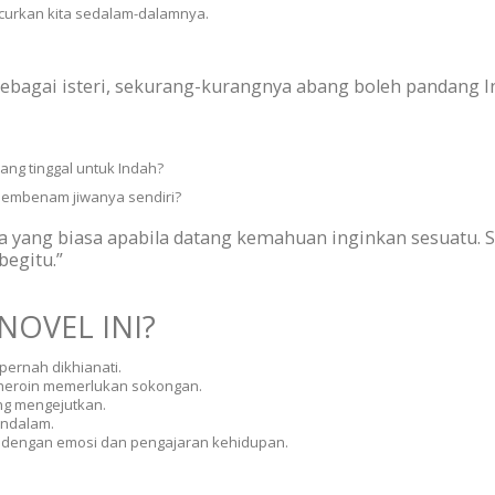
ncurkan kita sedalam-dalamnya.
bagai isteri, sekurang-kurangnya abang boleh pandang In
yang tinggal untuk Indah?
 membenam jiwanya sendiri?
ita yang biasa apabila datang kemahuan inginkan sesuatu. 
begitu.”
OVEL INI?
ernah dikhianati.
 heroin memerlukan sokongan.
ang mengejutkan.
endalam.
t dengan emosi dan pengajaran kehidupan.