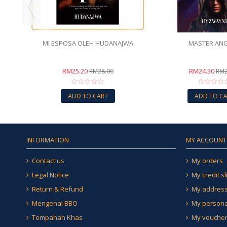
MI ESPOSA OLEH HUDANAJWA
MASTER AN
RM25.20
RM24.30
RM28.00
RM2
ADD TO CART
ADD TO C
INFORMATION
MY ACCOUNT
Contact us
My orders
Legal Notice
My credit sl
Return & Refund
My addres
Mengenai BBO
My persona
Tempahan Khas
My vouche