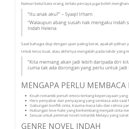
Namun betul kata orang, terlalu percaya juga boleh mengha
“Itu anak aku?” – Syaqil Irham
“Walaupun abang susah nak mengaku Indah se
Indah Helena
Saat bahagia diuji dengan ujian paling berat, apakah pilihan 
Untuk terus kuat, atau akhirnya mengalah pada takdir yang
“Kita memang akan jadi lebih daripada diri k
cuma tak ada dorongan yang perlu untuk jadi 
MENGAPA PERLU MEMBACA N
Kisah romantik penuh emosi tentang kepercayaan yang p
Hero penyabar dan penyayang yang sentiasa ada saat
Gabungan konflik cinta, trauma masa lalu dan rahsia y
Hubungan love-hate yang berkembang menjadi cinta m
Sesuai untuk peminat novel romantik Melayu yang sara
GENRE NOVEL INDAH