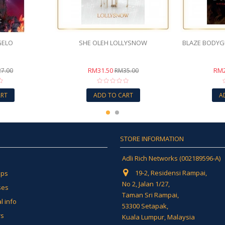
GELO
SHE OLEH LOLLYSNOW
BLAZE BODYG
RM31.50
RM2
7.00
RM35.00
ART
ADD TO CART
A
STORE INFORMATION
Adli Rich Networks (002189596-A)
19-2, Residensi Rampai,
ips
No 2, Jalan 1/27,
ses
Taman Sri Rampai,
l info
53300 Setapak,
rs
Kuala Lumpur, Malaysia