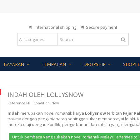
International shipping
Secure payment
BAYARAN
TEMPAHAN
DROPSHIP
SHOPEE
INDAH OLEH LOLLYSNOW
Reference
FP
Condition:
New
Indah
merupakan novel romantik karya
Lollysnow
terbitan
Fajar Pa
trauma dengan pengkhianatan sehingga sukar mempercayai lelaki. K
mereka diuji dengan konflik, pengorbanan dan rahsia yang menguba
Untuk pembaca yang sukakan novel romantik Melayu, enemies to lo