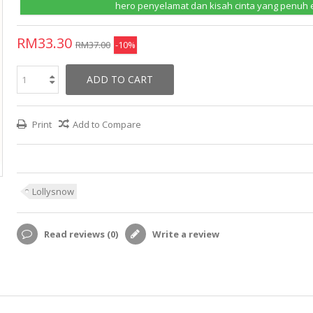
hero penyelamat dan kisah cinta yang penuh 
RM33.30
RM37.00
-10%
ADD TO CART
Print
Add to Compare
Lollysnow
Read reviews (
0
)
Write a review