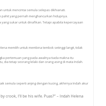
untuk mencintai semula selepas dikhianati.
an pahit yang pernah menghancurkan hidupnya.
 yang sukar untuk dinafikan. Tetapi apabila kepercayaan
lena memilih untuk membina tembok setinggi langit, tidak
gka pertemuan yang pada awalnya tiada makna itu
, dia tetap seorang lelaki dan orang asing di mata Indah.
rbaik semula seperti anjing dengan kucing, akhirnya Indah akur
by crook, I’ll be his wife. Puas?” – Indah Helena