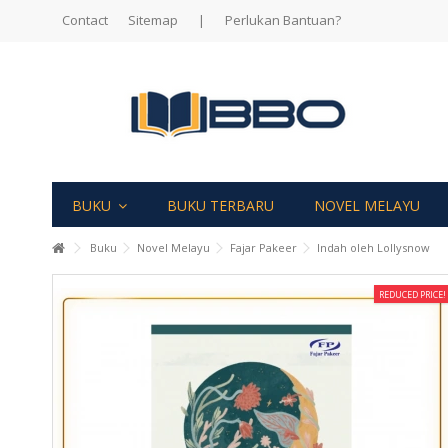
Contact
Sitemap
|
Perlukan Bantuan?
BUKU
BUKU TERBARU
NOVEL MELAYU
Buku
Novel Melayu
Fajar Pakeer
Indah oleh Lollysnow
REDUCED PRICE!