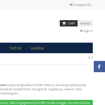
Compare
(
0
)
CART
(empty)
Sign in
TIKTOK
LAZADA
keer
yang mengisahkan Indah Helena, seorang wanita yang
ehadiran Syaqil Irham mengubah segalanya, namun cinta
h kehidupan.
vers, fake engagement, konflik rumah tangga, heroine terluka,