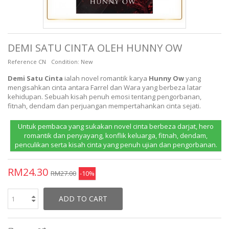
DEMI SATU CINTA OLEH HUNNY OW
Reference
CN
Condition:
New
Demi Satu Cinta
ialah novel romantik karya
Hunny Ow
yang
mengisahkan cinta antara Farrel dan Wara yang berbeza latar
kehidupan. Sebuah kisah penuh emosi tentang pengorbanan,
fitnah, dendam dan perjuangan mempertahankan cinta sejati.
Untuk pembaca yang sukakan novel cinta berbeza darjat, hero
romantik dan penyayang, konflik keluarga, fitnah, dendam,
penculikan serta kisah cinta yang penuh ujian dan pengorbanan.
RM24.30
RM27.00
-10%
ADD TO CART