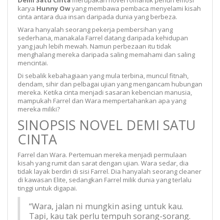
karya
Hunny Ow
yang membawa pembaca menyelami kisah
cinta antara dua insan daripada dunia yang berbeza.
Wara hanyalah seorang pekerja pembersihan yang
sederhana, manakala Farrel datang daripada kehidupan
yang jauh lebih mewah. Namun perbezaan itu tidak
menghalang mereka daripada saling memahami dan saling
mencintai.
Di sebalik kebahagiaan yang mula terbina, muncul fitnah,
dendam, sihir dan pelbagai ujian yang mengancam hubungan
mereka. Ketika cinta menjadi sasaran kebencian manusia,
mampukah Farrel dan Wara mempertahankan apa yang
mereka miliki?
SINOPSIS NOVEL DEMI SATU
CINTA
Farrel dan Wara. Pertemuan mereka menjadi permulaan
kisah yang rumit dan sarat dengan ujian. Wara sedar, dia
tidak layak berdiri di sisi Farrel. Dia hanyalah seorang cleaner
di kawasan Elite, sedangkan Farrel milik dunia yang terlalu
tinggi untuk digapai.
“Wara, jalan ni mungkin asing untuk kau.
Tapi, kau tak perlu tempuh sorang-sorang.