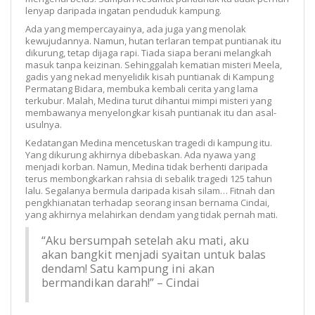
lenyap daripada ingatan penduduk kampung.
Ada yang mempercayainya, ada juga yang menolak
kewujudannya. Namun, hutan terlaran tempat puntianak itu
dikurung, tetap dijaga rapi. Tiada siapa berani melangkah
masuk tanpa keizinan. Sehinggalah kematian misteri Meela,
gadis yang nekad menyelidik kisah puntianak di Kampung
Permatang Bidara, membuka kembali cerita yang lama
terkubur. Malah, Medina turut dihantui mimpi misteri yang
membawanya menyelongkar kisah puntianak itu dan asal-
usulnya.
Kedatangan Medina mencetuskan tragedi di kampung itu.
Yang dikurung akhirnya dibebaskan. Ada nyawa yang
menjadi korban. Namun, Medina tidak berhenti daripada
terus membongkarkan rahsia di sebalik tragedi 125 tahun
lalu. Segalanya bermula daripada kisah silam… Fitnah dan
pengkhianatan terhadap seorang insan bernama Cindai,
yang akhirnya melahirkan dendam yang tidak pernah mati.
“Aku bersumpah setelah aku mati, aku
akan bangkit menjadi syaitan untuk balas
dendam! Satu kampung ini akan
bermandikan darah!” – Cindai