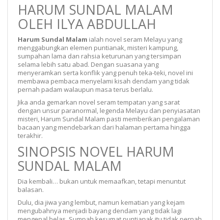
HARUM SUNDAL MALAM
OLEH ILYA ABDULLAH
Harum Sundal Malam
ialah novel seram Melayu yang
menggabungkan elemen puntianak, misteri kampung,
sumpahan lama dan rahsia keturunan yang tersimpan
selama lebih satu abad. Dengan suasana yang
menyeramkan serta konflik yang penuh teka-teki, novel ini
membawa pembaca menyelami kisah dendam yang tidak
pernah padam walaupun masa terus berlalu.
Jika anda gemarkan novel seram tempatan yang sarat
dengan unsur paranormal, legenda Melayu dan penyiasatan
misteri, Harum Sundal Malam pasti memberikan pengalaman
bacaan yang mendebarkan dari halaman pertama hingga
terakhir.
SINOPSIS NOVEL HARUM
SUNDAL MALAM
Dia kembali… bukan untuk memaafkan, tetapi menuntut
balasan.
Dulu, dia jiwa yang lembut, namun kematian yang kejam
mengubahnya menjadi bayang dendam yang tidak lagi
mengenal belas. Sumpah kesumat puntianak itu tidak pernah