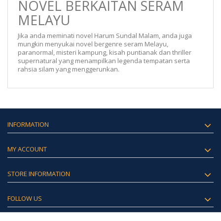
NOVEL BERKAITAN SERAM
MELAYU
Jika anda meminati novel Harum Sundal Malam, anda juga
mungkin menyukai novel bergenre seram Melayu,
paranormal, misteri kampung, kisah puntianak dan thriller
supernatural yang menampilkan legenda tempatan serta
rahsia silam yang menggerunkan.
INFORMATION
MY ACCOUNT
STORE INFORMATION
FOLLOW US