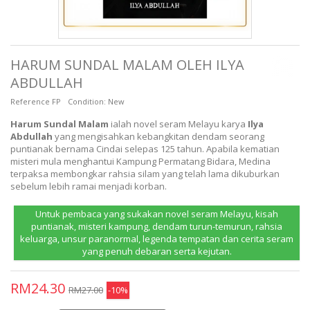
HARUM SUNDAL MALAM OLEH ILYA
ABDULLAH
Reference
FP
Condition:
New
Harum Sundal Malam
ialah novel seram Melayu karya
Ilya
Abdullah
yang mengisahkan kebangkitan dendam seorang
puntianak bernama Cindai selepas 125 tahun. Apabila kematian
misteri mula menghantui Kampung Permatang Bidara, Medina
terpaksa membongkar rahsia silam yang telah lama dikuburkan
sebelum lebih ramai menjadi korban.
Untuk pembaca yang sukakan novel seram Melayu, kisah
puntianak, misteri kampung, dendam turun-temurun, rahsia
keluarga, unsur paranormal, legenda tempatan dan cerita seram
yang penuh debaran serta kejutan.
RM24.30
RM27.00
-10%