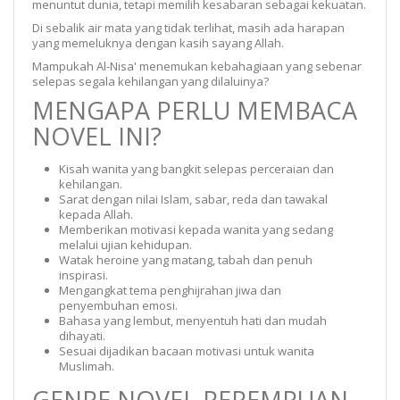
menuntut dunia, tetapi memilih kesabaran sebagai kekuatan.
Di sebalik air mata yang tidak terlihat, masih ada harapan
yang memeluknya dengan kasih sayang Allah.
Mampukah Al-Nisa' menemukan kebahagiaan yang sebenar
selepas segala kehilangan yang dilaluinya?
MENGAPA PERLU MEMBACA
NOVEL INI?
Kisah wanita yang bangkit selepas perceraian dan
kehilangan.
Sarat dengan nilai Islam, sabar, reda dan tawakal
kepada Allah.
Memberikan motivasi kepada wanita yang sedang
melalui ujian kehidupan.
Watak heroine yang matang, tabah dan penuh
inspirasi.
Mengangkat tema penghijrahan jiwa dan
penyembuhan emosi.
Bahasa yang lembut, menyentuh hati dan mudah
dihayati.
Sesuai dijadikan bacaan motivasi untuk wanita
Muslimah.
GENRE NOVEL PEREMPUAN