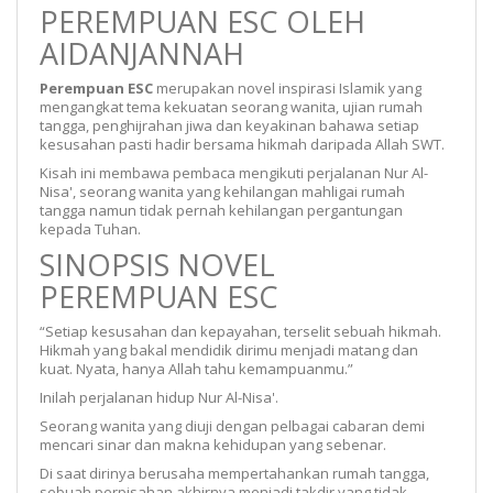
PEREMPUAN ESC OLEH
AIDANJANNAH
Perempuan ESC
merupakan novel inspirasi Islamik yang
mengangkat tema kekuatan seorang wanita, ujian rumah
tangga, penghijrahan jiwa dan keyakinan bahawa setiap
kesusahan pasti hadir bersama hikmah daripada Allah SWT.
Kisah ini membawa pembaca mengikuti perjalanan Nur Al-
Nisa', seorang wanita yang kehilangan mahligai rumah
tangga namun tidak pernah kehilangan pergantungan
kepada Tuhan.
SINOPSIS NOVEL
PEREMPUAN ESC
“Setiap kesusahan dan kepayahan, terselit sebuah hikmah.
Hikmah yang bakal mendidik dirimu menjadi matang dan
kuat. Nyata, hanya Allah tahu kemampuanmu.”
Inilah perjalanan hidup Nur Al-Nisa'.
Seorang wanita yang diuji dengan pelbagai cabaran demi
mencari sinar dan makna kehidupan yang sebenar.
Di saat dirinya berusaha mempertahankan rumah tangga,
sebuah perpisahan akhirnya menjadi takdir yang tidak