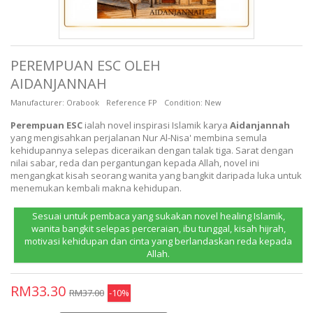
PEREMPUAN ESC OLEH
AIDANJANNAH
Manufacturer:
Orabook
Reference
FP
Condition:
New
Perempuan ESC
ialah novel inspirasi Islamik karya
Aidanjannah
yang mengisahkan perjalanan Nur Al-Nisa' membina semula
kehidupannya selepas diceraikan dengan talak tiga. Sarat dengan
nilai sabar, reda dan pergantungan kepada Allah, novel ini
mengangkat kisah seorang wanita yang bangkit daripada luka untuk
menemukan kembali makna kehidupan.
Sesuai untuk pembaca yang sukakan novel healing Islamik,
wanita bangkit selepas perceraian, ibu tunggal, kisah hijrah,
motivasi kehidupan dan cinta yang berlandaskan reda kepada
Allah.
RM33.30
RM37.00
-10%