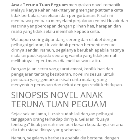
Anak Teruna Tuan Peguam
merupakan novel romantik
Melayu karya Rehan Makhtar yang mengangkat tema cinta
tidak berbalas, kesetiaan dan pengorbanan. Kisah ini
membawa pembaca menyelami perjalanan emosi Huzair dan
Nazrina yang berdepan dengan pilihan hati, harapan dan
realiti yang tidak selalu memihak kepada cinta.
Walaupun sering dipandang serong dan dilabel dengan
pelbagai gelaran, Huzair tidak pernah berhenti menjadi
dirinya sendiri. Namun, segalanya berubah apabila hatinya
mula terpaut kepada seorang wanita yang tidak pernah
melihatnya seperti mana dia melihat wanita itu.
Dengan jalan cerita yang sarat emosi, konflik hati dan
pengajaran tentang kesabaran, novel ini sesuai untuk
pembaca yang gemarkan kisah cinta matang yang
menyentuh perasaan dan dekat dengan realiti kehidupan.
SINOPSIS NOVEL ANAK
TERUNA TUAN PEGUAM
Sejak sekian lama, Huzair sudah lali dengan pelbagai
tanggapan orang terhadap dirinya. Gelaran "buaya
tembaga" tidak pernah memberi kesan kepadanya kerana
dia tahu siapa dirinya yang sebenar.
Namun, segalanya berbeza apabila dia bertemu dengan