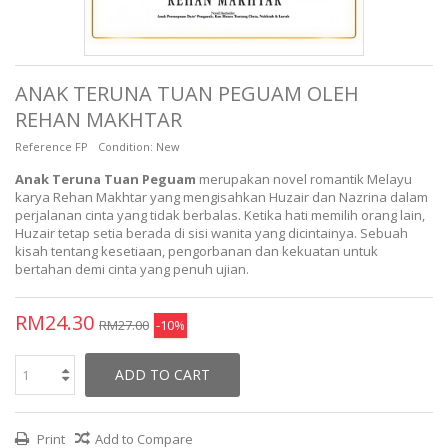
ANAK TERUNA TUAN PEGUAM OLEH
REHAN MAKHTAR
Reference
FP
Condition:
New
Anak Teruna Tuan Peguam
merupakan novel romantik Melayu
karya Rehan Makhtar yang mengisahkan Huzair dan Nazrina dalam
perjalanan cinta yang tidak berbalas. Ketika hati memilih orang lain,
Huzair tetap setia berada di sisi wanita yang dicintainya. Sebuah
kisah tentang kesetiaan, pengorbanan dan kekuatan untuk
bertahan demi cinta yang penuh ujian.
RM24.30
RM27.00
-10%
ADD TO CART
Print
Add to Compare