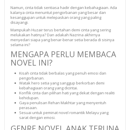
Namun, cinta tidak sentiasa hadir dengan kebahagiaan. Ada
kalanya cinta menuntut pengorbanan yang besar dan
kesanggupan untuk melepaskan orang yang paling
disayangi.
Mampukah Huzair terus bertahan demi cinta yang sering
melukakan hatinya? Dan adakah Nazrina akhirnya
menyedari siapa yang benar-benar setia berada di sisinya
selama ini?
MENGAPA PERLU MEMBACA
NOVEL INI?
Kisah cinta tidak berbalas yang penuh emosi dan
pengorbanan.
Watak hero setia yang sanggup berkorban demi
kebahagiaan orang yang dicintai.
Konflik cinta dan pilihan hati yang dekat dengan realiti
kehidupan.
Gaya penulisan Rehan Makhtar yang menyentuh
perasaan.
Sesuai untuk peminat novel romantik Melayu yang
sarat dengan emosi.
GENRE NOVEL ANAK TERUNA