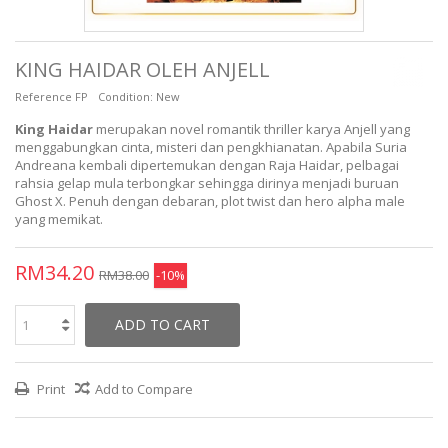
KING HAIDAR OLEH ANJELL
Reference
FP
Condition:
New
King Haidar
merupakan novel romantik thriller karya Anjell yang
menggabungkan cinta, misteri dan pengkhianatan. Apabila Suria
Andreana kembali dipertemukan dengan Raja Haidar, pelbagai
rahsia gelap mula terbongkar sehingga dirinya menjadi buruan
Ghost X. Penuh dengan debaran, plot twist dan hero alpha male
yang memikat.
RM34.20
RM38.00
-10%
ADD TO CART
Print
Add to Compare