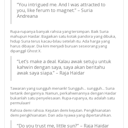
“You intrigued me. And I was attracted to
you, like ferum to magnet.” – Suria
Andreana
Rupa-rupanya banyak rahsia yang tersimpan. Baik Suria
mahupun Haidar. Bagaikan satu kotak pandora yang dibuka,
hidup Suria terus kacau-bilau setelah itu. Ada harga yang
harus dibayar. Dia kini menjadi buruan seseorang yang
dipanggil Ghost X.
“Let’s make a deal. Kalau awak setuju untuk
kahwin dengan saya, saya akan beritahu
awak saya siapa.” – Raja Haidar
Tawaran yang sungguh menarik! Sungguh... sungguh... Suria
tertarik dengannya. Namun, perkahwinannya dengan Haidar
bukanlah satu penyelesaian. Rupa-rupanya, itu adalah satu
permulaan!
Rahsia demi rahsia. Kejutan demi kejutan. Pengkhianatan
demi pengkhianatan. Dan ada nyawa yang dipertaruhkan.
“Do you trust me, little sun?” – Raja Haidar