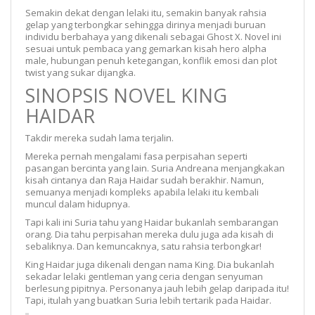
Semakin dekat dengan lelaki itu, semakin banyak rahsia
gelap yang terbongkar sehingga dirinya menjadi buruan
individu berbahaya yang dikenali sebagai Ghost X. Novel ini
sesuai untuk pembaca yang gemarkan kisah hero alpha
male, hubungan penuh ketegangan, konflik emosi dan plot
twist yang sukar dijangka.
SINOPSIS NOVEL KING
HAIDAR
Takdir mereka sudah lama terjalin.
Mereka pernah mengalami fasa perpisahan seperti
pasangan bercinta yang lain. Suria Andreana menjangkakan
kisah cintanya dan Raja Haidar sudah berakhir. Namun,
semuanya menjadi kompleks apabila lelaki itu kembali
muncul dalam hidupnya.
Tapi kali ini Suria tahu yang Haidar bukanlah sembarangan
orang. Dia tahu perpisahan mereka dulu juga ada kisah di
sebaliknya. Dan kemuncaknya, satu rahsia terbongkar!
King Haidar juga dikenali dengan nama King. Dia bukanlah
sekadar lelaki gentleman yang ceria dengan senyuman
berlesung pipitnya. Personanya jauh lebih gelap daripada itu!
Tapi, itulah yang buatkan Suria lebih tertarik pada Haidar.