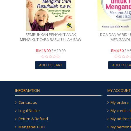
SEMBUHKAN PENYAKIT ANAK
DOA DAN WIRID U
MENGIKUT CARA RASULULLAH SAW
MENGAND
RM18.00
RM4.50
RM20.00
RM5
ADD TO CART
ADD TO C
INFORMATION
MY ACCOUNT
Contact us
My orders
Legal Notice
My credit sl
Return & Refund
My addres
Mengenai BBO
My persona