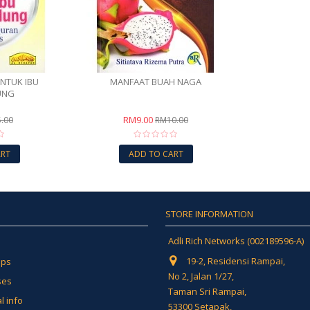
NTUK IBU
MANFAAT BUAH NAGA
UNG
RM9.00
.00
RM10.00
ART
ADD TO CART
STORE INFORMATION
Adli Rich Networks (002189596-A)
19-2, Residensi Rampai,
ips
No 2, Jalan 1/27,
ses
Taman Sri Rampai,
l info
53300 Setapak,