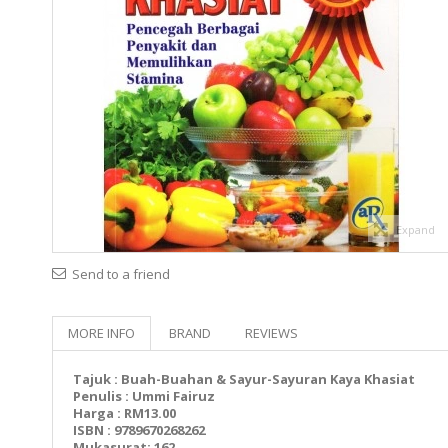
Expand
Send to a friend
MORE INFO
BRAND
REVIEWS
Tajuk : Buah-Buahan & Sayur-Sayuran Kaya Khasiat
Penulis : Ummi Fairuz
Harga : RM13.00
ISBN : 9789670268262
Mukasurat: 162