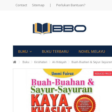
Contact
Sitemap
|
Perlukan Bantuan?
BUKU
BUKU TERBARU
NOVEL MELAYU
Buku
Kesihatan
Al-Hidayah
Buah-Buahan & Sayur-Sayuran
REDUCED PRICE!