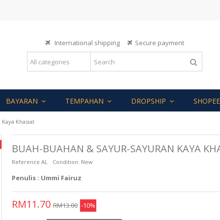
International shipping
Secure payment
BAYARAN
TEMPAHAN
DROPSHIP
SHOPEE
 Kaya Khasiat
BUAH-BUAHAN & SAYUR-SAYURAN KAYA KH
Reference
AL
Condition:
New
Penulis : Ummi Fairuz
RM11.70
RM13.00
-10%