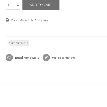
ADD TO CART
Print
Add to Compare
ummi fairuz
Read reviews (
0
)
Write a review