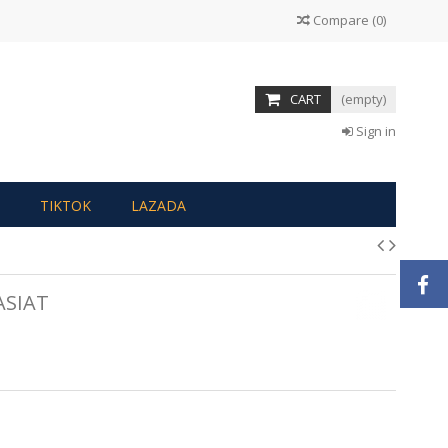
Compare
(
0
)
CART
(empty)
Sign in
TIKTOK
LAZADA
ASIAT